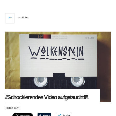
in
2016
//Schockierendes Video aufgetaucht!!\\
Teilen mit:
Mehr