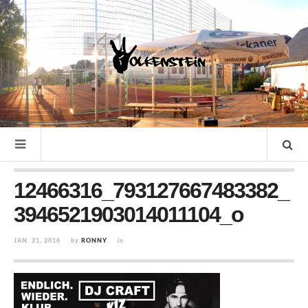
12466316_793127667483382_
3946521903014011104_o
JAN. 21, 2016
by
RONNY
in