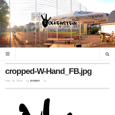
cropped-W-Hand_FB.jpg
JAN. 10, 2016
by
RONNY
in