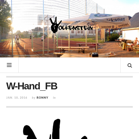
W-Hand_FB
JAN. 10, 2016
by
RONNY
in