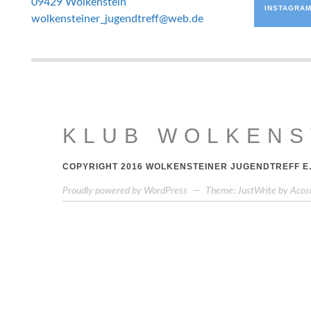
09429 Wolkenstein
INSTAGRA
wolkensteiner_jugendtreff@web.de
KLUB WOLKENS
COPYRIGHT 2016 WOLKENSTEINER JUGENDTREFF E.
Proudly powered by WordPress
—
Theme: JustWrite by
Acos