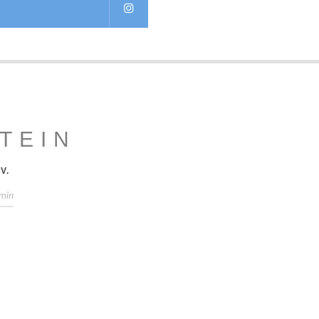
M
TEIN
V.
min