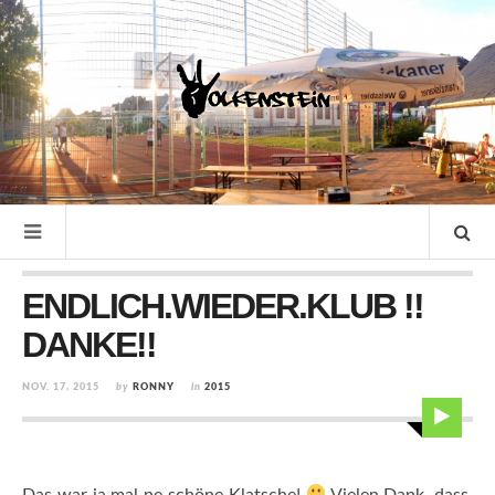
ENDLICH.WIEDER.KLUB !!
DANKE!!
NOV. 17, 2015
by
RONNY
in
2015
Das war ja mal ne schöne Klatsche!
Vielen Dank, dass